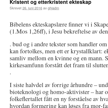
Kristent og etterkristent ekteskap
Skrevet
26. juni 2016
av
ghjadm
Bibelens ekteskapslære finner vi i Skap
(1.Mos 1,26ff), i Jesu bekreftelse av den 
. bud og i andre tekster som handler om 
kan fortolkes, men ett er krystallklart:
samliv mellom en kvinne og en mann. Sl
kirkesamfunn forstått det fram til slutte
.
I siste halvdel av forrige århundre – und
bioteknologi og homo-aktivister – har o
folkeflertallet fått en ny forståelse av h
hvordan formering kan løses fra mor-fa