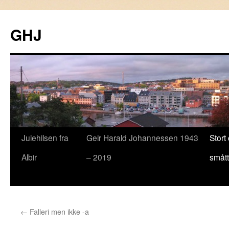
GHJ
Julehilsen fra
Geir Harald Johannessen 1943
Stort
Hopp
Albir
– 2019
smått
til
innhold
←
Falleri men ikke -a