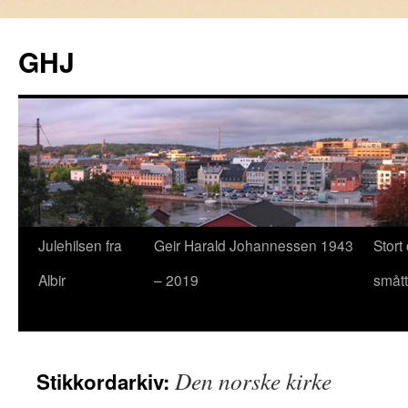
GHJ
Julehilsen fra
Geir Harald Johannessen 1943
Stort
Hopp
Albir
– 2019
smått
til
innhold
Den norske kirke
Stikkordarkiv: