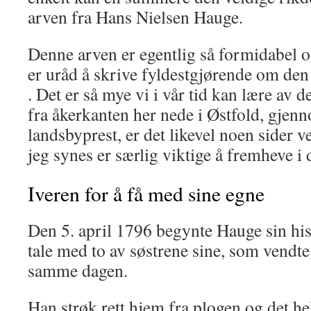
arven fra Hans Nielsen Hauge.
Denne arven er egentlig så formida­bel o
er uråd å skrive fyldestgjørende om den i
. Det er så mye vi i vår tid kan lære av
fra åkerkanten her nede i Østfold, gjenn
landsbyprest, er det likevel noen sider 
jeg synes er særlig viktige å frem­heve i 
Iveren for å få med sine egne
Den 5. april 1796 begynte Hauge sin his
tale med to av søstrene sine, som vendt
samme dagen.
Han strøk rett hjem fra plogen og det hel