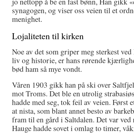
jo nettopp å be en fast bønn, Han gikk «
synagogen, og viser oss veien til et ord­
menighet.
Lojaliteten til kirken
Noe av det som griper meg sterkest ved
liv og historie, er hans rørende kjærligh
bød ham så mye vondt.
Våren 1903 gikk han på ski over Saltfjel
mot Troms. Det ble en utrolig strabasiøs
hadde med seg, tok feil av veien. Først et
at nista, som blant annet be­sto av barke
fram til en gård i Saltdalen. Det var ve
Hauge hadde sovet i omlag to timer, våkn