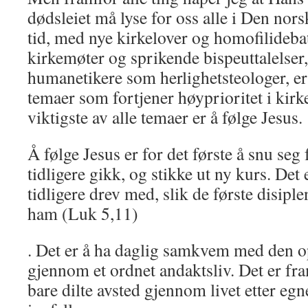
dødsleiet må ly­se for oss alle i Den norsk
tid, med nye kirkelover og ho­mofilideb
kirke­møter og sprikende bispeuttalelser
humanetikere som her­lighetsteologer, er
temaer som fortjener høyprioritet i kir­k
viktigste av alle te­maer er å følge Jesus.
Å følge Jesus er for det første å snu seg
tidligere gikk, og stikke ut ny kurs. Det 
tidligere drev med, slik de første disiple­
ham (Luk 5,11)
. Det er å ha daglig samkvem med den 
gjennom et ordnet andaktsliv. Det er fra
bare dilte avsted gjennom livet etter egne