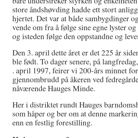
bare understreker styrken og enkelhete
store åndshøvding hadde ett stort anligg
hjertet. Det var at både sambygdinger o
vende om fra å følge sine egne lyster og 
og isteden følge den oppstandne og lev
Den 3. april dette året er det 225 år sid
ble født. To dager senere, på langfredag,
. april 1997, fei­rer vi 200-års minnet fo
gjennombrudd på åkeren ved fedregår­den
nåværende Hauges Minde.
Her i distriktet rundt Hauges barn­domsh
som håper og ber om at denne markerin
enn en festlig forestilling.