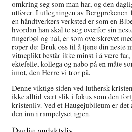
omkring seg som man har, og den dagl
utfører. I utlegningen av Bergprekenen 1
en håndtverkers verksted er som en Bibel
hvordan han skal te seg overfor sin nest
finger­bøl og nål, er som overskrevet med
roper de: Bruk oss til å tjene din neste 
vit­neplikt består ikke minst i å være far,
ektefelle, kollega og nabo på en måte so
imot, den Herre vi tror på.
Denne viktige siden ved luthersk kriste
ikke alltid vært slik i fokus som den for
kristenliv. Ved et Haugejubileum er det a
den inn i rampelyset igjen.
Daglig andaktsliv