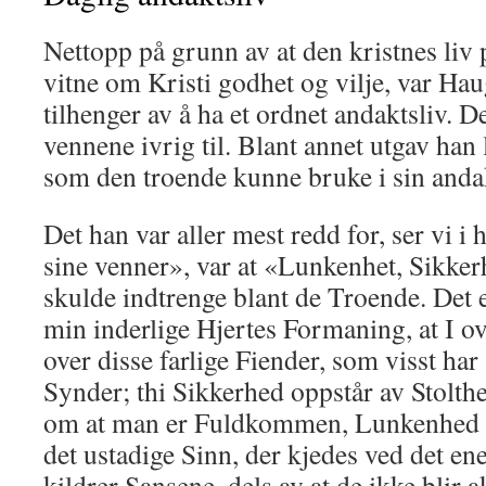
Nettopp på grunn av at den kristnes liv 
vitne om Kristi godhet og vilje, var Hau
tilhenger av å ha et ordnet andaktsliv. D
vennene ivrig til. Blant annet utgav han 
som den troende kunne bruke i sin anda
Det han var aller mest redd for, ser vi i
sine venner», var at «Lunkenhet, Sikkerh
skulde indtrenge blant de Troende. Det e
min inderlige Hjertes Formaning, at I ov
over disse farlige Fiender, som visst har
Synder; thi Sikkerhed oppstår av Stolth
om at man er Fuldkom­men, Lunkenhed h
det ustadige Sinn, der kjedes ved det e
kildrer Sansene, dels av at de ikke blir a