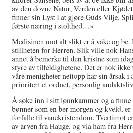
av den dovne Natur, Verden eller Kjø­det
finner sin Lyst i at gjøre Guds Vilje, Spl
første næring i stolthed…»
Medisinen mot alt slikt er å våke og be. 
stillheten for Her­ren. Slik ville nok Han
annet å bemerke til den kristne som idag 
styre av tilfeldig­hetene. Det er nok ikke 
våre menigheter nettopp har sin årsak i 
prioritert et ordnet, personlig andaktsliv
Å søke inn i sitt lønnkammer og å finne 
bønner som en ber morgen og kveld, er al
forfalle til vanekristendom. Tvertimot e
av ar­ven fra Hauge, og via ham fra Herr