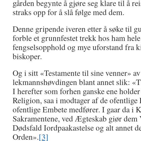
gården begynte å gjøre seg klare til å rei
straks opp for å slå følge med dem.
Denne gripende iveren etter å søke til g
forble et grunnfestet trekk hos ham hele 
fengselsopphold og mye uforstand fra ki
biskoper.
Og i sitt «Testamente til sine venner» a
lekmannshøv­dingen blant annet slik: «Thi
I he­refter som forhen ganske ene holder 
Religion, saa i modta­ger af de ofentlige
ofentlige Embete medfører. I gaar da i 
Sakramentene, ved Æg­teskab giør dem 
Dødsfald Iordpaakastelse og alt annet de
Orden».
[3]