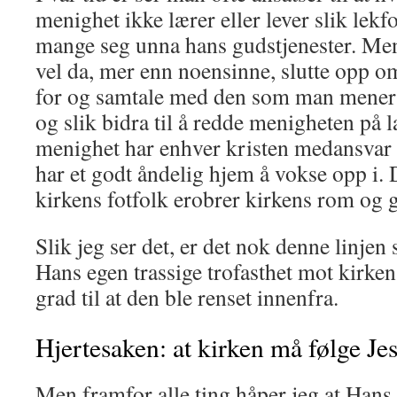
menighet ikke lærer eller lever slik lekfo
mange seg unna hans gudstjenester. Me
vel da, mer enn noensinne, slutte opp om
for og samtale med den som man mener l
og slik bidra til å redde menigheten på l
menighet har enhver kristen medansvar f
har et godt åndelig hjem å vokse opp i. D
kirkens fotfolk erobrer kirkens rom og gjø
Slik jeg ser det, er det nok denne linjen
Hans egen trassige trofasthet mot kirken
grad til at den ble renset innenfra.
Hjertesaken: at kirken må følge Je
Men framfor alle ting håper jeg at Hans