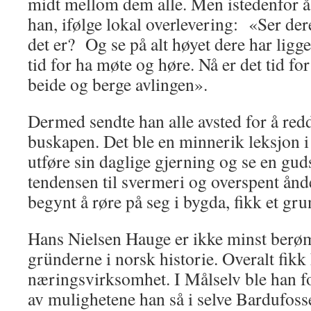
midt mellom dem alle. Men istedenfor å 
han, ifølge lokal overlevering: «Ser der
det er? Og se på alt høyet dere har ligge
tid for ha møte og høre. Nå er det tid for 
beide og berge avlingen».
Dermed sendte han alle avsted for å redde
buskapen. Det ble en minnerik lek­sjon i e
utføre sin daglige gjerning og se en guds
tendensen til svermeri og over­spent ån
begynt å rø­re på seg i bygda, fikk et gr
Hans Nielsen Hauge er ikke minst berøm
gründerne i norsk historie. Overalt fikk
næringsvirksomhet. I Målselv ble han f
av mulighetene han så i selve Bardufosse