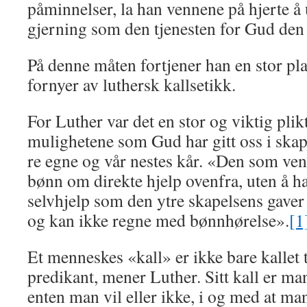
påminnelser, la han vennene på hjerte å 
gjerning som den tjenesten for Gud den 
På denne måten fortjener han en stor pla
fornyer av luthersk kallsetikk.
For Luther var det en stor og viktig plikt
mulighetene som Gud har gitt oss i skape
re egne og vår nestes kår. «Den som ve
bønn om direkte hjelp ovenfra, uten å ha 
selvhjelp som den ytre skapel­sens gaver
og kan ikke regne med bønnhørelse».
[1
Et menneskes «kall» er ikke bare kallet t
predikant, mener Luther. Sitt kall er ma
en­ten man vil eller ikke, i og med at m