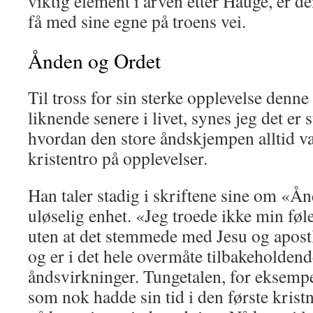
viktig element i arven etter Hauge, er d
få med sine egne på troens vei.
Ånden og Ordet
Til tross for sin sterke opplevelse denne
liknende senere i li­vet, synes jeg det er 
hvordan den store åndskjempen alltid v
kristentro på opplevel­ser.
Han taler stadig i skriftene sine om «
uløselig en­het. «Jeg troede ikke min føle
uten at det stemmede med Jesu og apostl
og er i det hele overmåte tilbakeholden
åndsvirkninger. Tungetalen, for eksemp
som nok hadde sin tid i den første kris