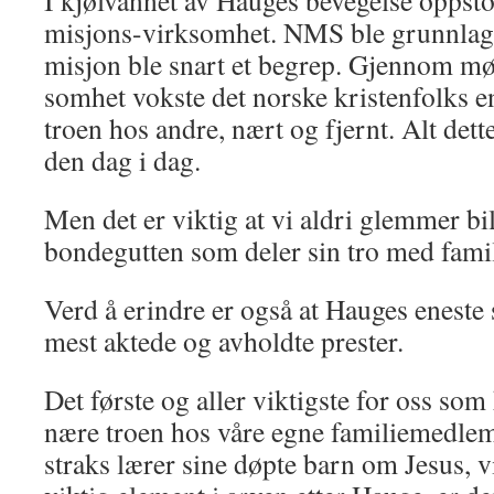
I kjølvannet av Hauges bevegelse oppsto 
misjons-virksomhet. NMS ble grunnlagt
misjon ble snart et begrep. Gjennom mø
somhet vokste det norske kristenfolks e
troen hos an­dre, nært og fjernt. Alt dett
den dag i dag.
Men det er viktig at vi aldri glemmer bi
bondegutten som deler sin tro med fam
Verd å erindre er også at Hauges eneste 
mest akte­de og avholdte prester.
Det første og aller viktigste for oss som 
nære troen hos våre egne familiemedlem
straks lærer sine døpte barn om Jesus, v