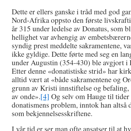
Dette er ellers ganske i tråd med god ga
Nord-Afrika oppsto den første livskraftig
år 315 under ledelse av Donatus, som bl.
hellighet var avhengig av embetsbærerne
syndig prest meddelte sakra­mentene, va
ikke gyldige. Dette førte med seg en lang
under Augustin (354-430) ble avgjort i 
Etter denne «donatistiske strid» har kir­k
alltid vært at «både sakramentene og O
grunn av Kristi innstiftelse og befa­lin
av onde».
[4]
Og selv om Hauge til tider
donatismens problem, inntok han altså
som bekjennelsesskriftene.
I vår tid er ser man ofte ansatser til at hv