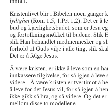
innfall.
Kristenlivet blir i Bibelen noen gan­ger k
lydighet
(Rom 1,5, 1.Pet 1,2). Det er å le
bud og kjærlighetsbudet, som er Jesu 
og for­tolkningsnøkkel til budene. Slik 
slik Han behandlet medmennesker og sli
forhold til Guds vilje i alle ting, slik sk
Det er å følge Jesus.
Å være kristen, er ikke å leve som en har 
innkassere tilgivelse, for så igjen å leve
videre. Å være kristen er tvertimot å hen
å leve for det Jesus vil, for så igjen å hen
ikke gikk så bra, og så videre. Og det e
mel­lom disse to modellene.