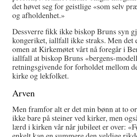
det høvet seg for geistlige «som selv pr
og afholdenhet.»
Dessverre fikk ikke biskop Bruns syn g
kongeriket, iallfall ikke straks. Men det 
omen at Kirkemøtet vårt nå foregår i B
iallfall at biskop Bruns «bergens-model
retningsgi­vende for forholdet mellom den
kirke og lekfolket.
Arven
Men framfor alt er det min bønn at to or
ikke bare på stei­ner ved kirker, men også
lærd i kirken vår når jubileet er over: «
enkelt kan en summere den veldige rik