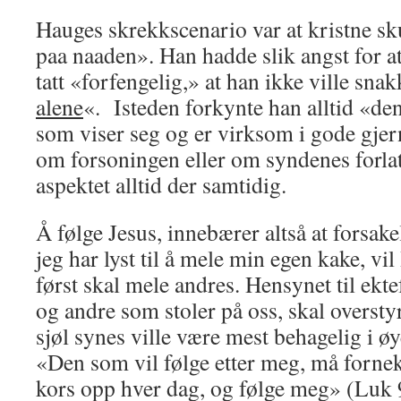
Hauges skrekkscenario var at kristne s
paa naaden». Han hadde slik angst for a
tatt «forfengelig,» at han ikke ville sna
alene
«. Isteden forkynte han alltid «den
som viser seg og er virksom i gode gjern
om forsoningen eller om syndenes forlat
aspektet alltid der samtidig.
Å følge Jesus, innebærer altså at for­sak
jeg har lyst til å mele min egen kake, vil 
først skal mele andres. Hen­synet til ekte
og andre som stoler på oss, skal overstyr
sjøl synes ville være mest behagelig i øy
«Den som vil følge etter meg, må for­nekt
kors opp hver dag, og følge meg» (Luk 