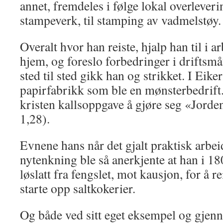
annet, fremdeles i følge lokal overlever
stam­peverk, til stamping av vadmelstøy.
Overalt hvor han reiste, hjalp han til i a
hjem, og foreslo forbedringer i driftsmå
sted til sted gikk han og strikket. I Eiker
papirfabrikk som ble en mønsterbedrift
kristen kallsoppgave å gjøre seg «Jord
1,28).
Evnene hans når det gjalt praktisk arbei
nytenkning ble så anerkjente at han i 18
løslatt fra fengslet, mot kausjon, for å r
starte opp saltko­kerier.
Og både ved sitt eget eksempel og gjen