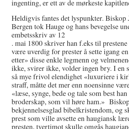
ingenting, er ett av de mørkeste kapitlene
Heldigvis fantes det lyspunkter. Biskop
Bergen tok Hauge og hans bevegelse unde
embetsskriv av 12
. mai 1800 skriver han f.eks til prestene 
være uverdig for prester å sette igang en
etter» disse enkle legmenn og velmenen
ikke, svirer ikke, volder ingen bry. I en
så mye frivol elendighet «luxuriere i ki
straff, måtte det mer enn noensinne være
«læse, synge, bede og tale som best han ka
broderskap, som vil høre ham.» Biskop 
be­kjennelsesglad bibelkristendom, og sk
prest som ville av­sette en haugiansk lær
presten, tvertimot skulle omgås haugia­n