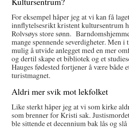
Kultursentrum?
For eksempel håper jeg at vi kan få la­get
innflytelsesrikt kristent kultursentrum h
Rolvsøys store sønn. Barndomshjem­met
mange spennende severdigheter. Men i t
mulig å utvide anlegget med en mer om
og dertil skape et bibliotek og et studi
Hauges fødested fortjener å være både e
turistmagnet.
Aldri mer svik mot lekfolket
Like sterkt håper jeg at vi som kirke al
som brenner for Kristi sak. Justismorde
ble sittende et decennium bak lås og slå 