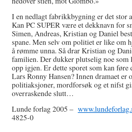
nedover stien, mot Glombo.»
I en nedlagt fabrikkbygning er det stor a
Kan PC SUPER være et dekknavn for s
Simen, Andreas, Kristian og Daniel bes
spane. Men selv om politiet er like om h
å rømme unna. Så drar Kristian og Danie
familien. Der dukker plutselig noe so
opp igjen. Er dette sporet som kan føre
Lars Ronny Hansen? Innen dramaet er ov
politiaksjoner, mordforsøk og et nifst 
overraskende slutt…
Lunde forlag 2005 –
www.lundeforlag.
4825-0