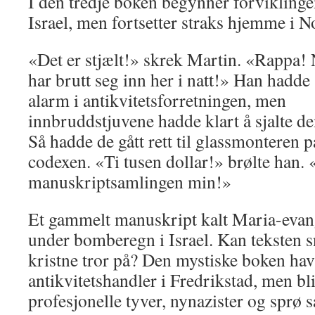
I den tredje boken begynner forviklinge
Israel, men fortsetter straks hjemme i N
«Det er stjælt!» skrek Martin. «Rappa!
har brutt seg inn her i natt!» Han hadde
alarm i antikvitetsforretningen, men
innbruddstjuvene hadde klart å sjalte de
Så hadde de gått rett til glassmonteren 
codexen. «Ti tusen dollar!» brølte han. 
manuskriptsamlingen min!»
Et gammelt manuskript kalt Maria-evang
under bomberegn i Israel. Kan teksten s
kristne tror på? Den mystiske boken ha
antikvitetshandler i Fredrikstad, men bli
profesjonelle tyver, nynazister og sprø 