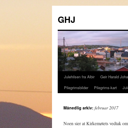
GHJ
Julehilsen fra Albir
Geir Harald Joh
Hopp
Pilegrimsbilder
Pilegrims-kart
Jul
til
innhold
februar 2017
Månedlig arkiv:
Noen sier at Kirkemøtets vedtak om ,