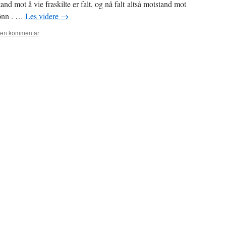
and mot å vie fraskilte er falt, og nå falt altså motstand mot
jønn . …
Les videre
→
 en kommentar