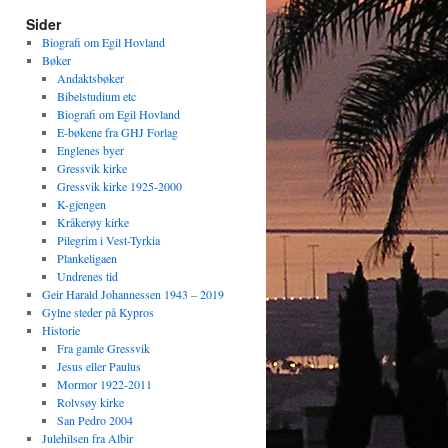
a
Sider
t
e
Biografi om Egil Hovland
g
Bøker
o
Andaktsbøker
r
Bibelstudium etc
i
Biografi om Egil Hovland
e
E-bøkene fra GHJ Forlag
r
Englenes byer
Gressvik kirke
Gressvik kirke 1925-2000
K-gjengen
Kråkerøy kirke
Pilegrim i Vest-Tyrkia
Plankeligaen
Undrenes tid
Geir Harald Johannessen 1943 – 2019
Gylne steder på Kypros
Historie
Fra gamle Gressvik
Jesus eller Paulus
Mormor 1922-2011
Rolvsøy kirke
San Pedro 2004
Julehilsen fra Albir