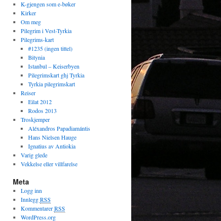
K-gjengen som e-bøker
Kirker
Om meg
Pilegrim i Vest-Tyrkia
Pilegrims-kart
#1235 (ingen tittel)
Bitynia
Istanbul – Keiserbyen
Pilegrimskart ghj Tyrkia
Tyrkia pilegrimskart
Reiser
Eilat 2012
Rodos 2013
Troskjemper
Aléxandros Papadiamántis
Hans Nielsen Hauge
Ignatius av Antiokia
Varig glede
Vekkelse eller villfarelse
Meta
Logg inn
Innlegg
RSS
Kommentarer
RSS
WordPress.org