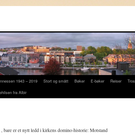
annessen 1943 – 2019
Stort og smått
Bøker
E-bøker
Reiser
Tro
ehilsen fra Albir
 bare er et nytt ledd i kirkens domino-historie: Motstand